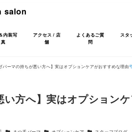
h salon
＆内装写
アクセス / 店
よくあるご質
スタ
真
舗
問
げパーマの持ちが悪い方へ】実はオプションケアがおすすめな理由
悪い方へ】実はオプションケ
ー
カテゴリー
カテゴリー
カテゴリー
毛
まつ毛パーマ
オプションケア
スタッフブログ