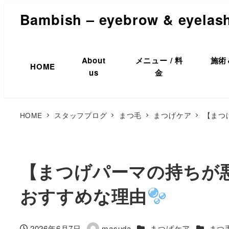
Bambish – eyebrow & eyelas
About
メニュー / 料
施術
HOME
us
金
HOME
スタッフブログ
まつ毛
まつげケア
【まつ
【まつげパーマの持ちが
おすすめな理由
カテゴリー
カテゴリ
2026年6月7日
masuda
まつげケア
まつ