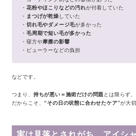
・
が付着していた
花粉やほこりなどの汚れ
・
していた
まつげが乾燥
・
が多かった
切れ毛やダメージ毛
・
毛周期で短い毛が多かった
・寝方や
摩擦の影響
・ビューラーなどの負担
などです。
つまり、
とは限らず
持ちが悪い＝施術だけの問題
だからこそ、
が大
“その日の状態に合わせたケア”
実は見落とされがち。アイシ